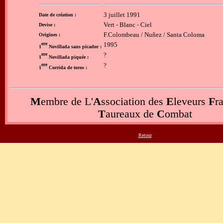
3 juillet 1991
Date de création :
Vert - Blanc - Ciel
Devise :
F.Colombeau / Nuñez / Santa Coloma
Origines :
ere
1995
1
Novillada sans picador :
ere
?
1
Novillada piquée :
ere
?
1
Corrida de toros :
M
embre de L'
A
ssociation des
E
leveurs
F
r
T
aureaux de
C
ombat
Retour